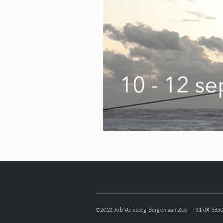
©2022 Job Versteeg Bergen aan Zee | +31 (0) 685