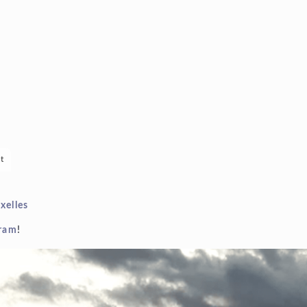
Overslaan
en naar
de
inhoud
gaan
t
xelles
gram
!