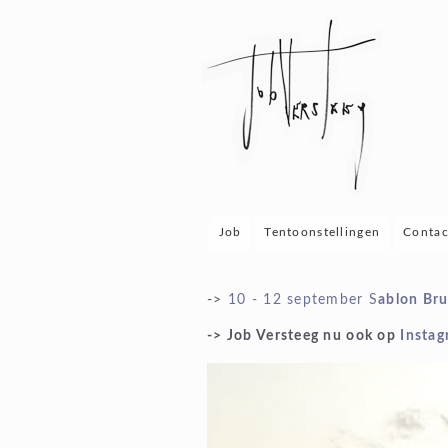
Job
Versteeg
Job
Tentoonstellingen
Contac
Hoofdmenu
->
10 - 12 september S
ablon Bru
-> Job Versteeg nu ook op
Insta