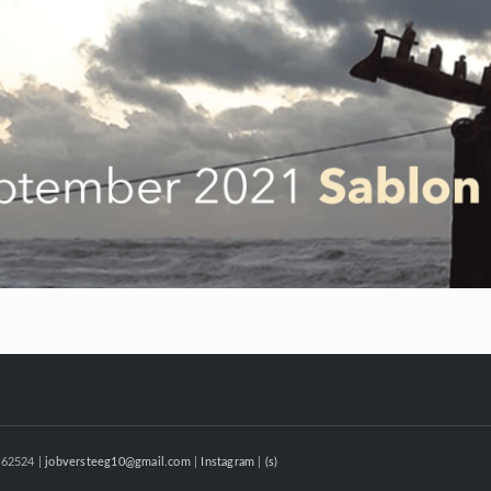
062524 |
jobversteeg10@gmail.com
|
Instagram
|
(s)